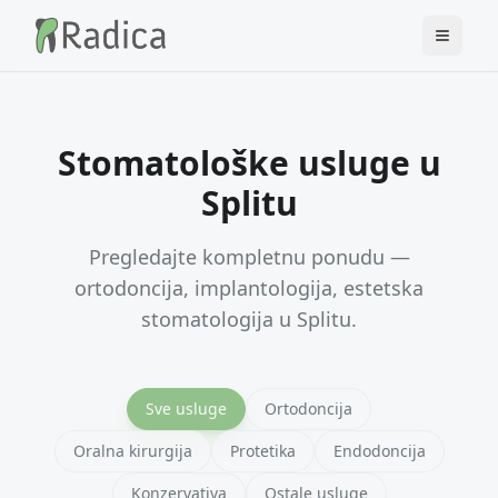
Stomatološke usluge u
Splitu
Pregledajte kompletnu ponudu —
ortodoncija, implantologija, estetska
stomatologija u Splitu.
Sve usluge
Ortodoncija
Oralna kirurgija
Protetika
Endodoncija
Konzervativa
Ostale usluge