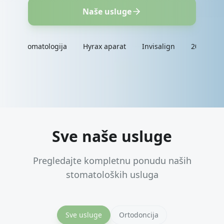
Naše usluge
matologija
Hyrax aparat
Invisalign
20+ godina iskustva
Sve naše usluge
Pregledajte kompletnu ponudu naših
stomatoloških usluga
Sve usluge
Ortodoncija